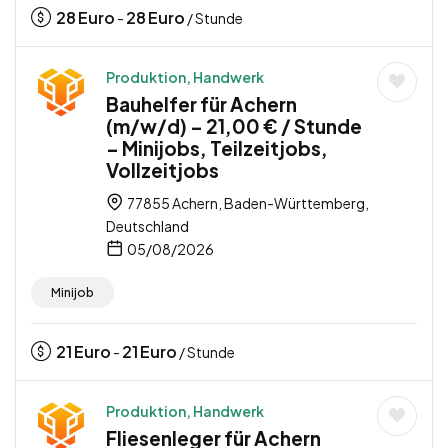
28
Euro
28
Euro
-
/ Stunde
Produktion, Handwerk
Bauhelfer für Achern
(m/w/d) – 21,00 € / Stunde
– Minijobs, Teilzeitjobs,
Vollzeitjobs
77855 Achern, Baden-Württemberg,
Deutschland
05/08/2026
Minijob
21
Euro
21
Euro
-
/ Stunde
Produktion, Handwerk
Fliesenleger für Achern