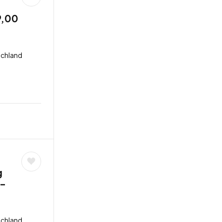
9,00
schland
g
 –
schland