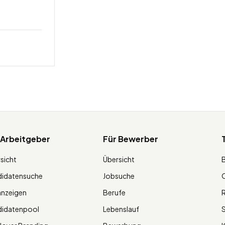
 Arbeitgeber
Für Bewerber
sicht
Übersicht
didatensuche
Jobsuche
O
anzeigen
Berufe
R
didatenpool
Lebenslauf
S