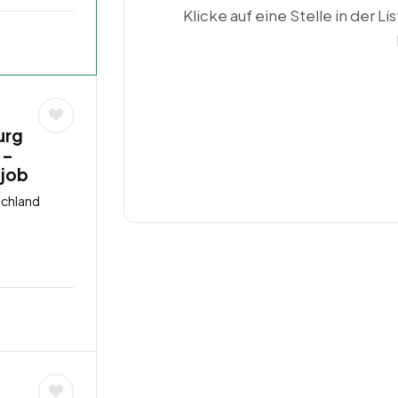
Klicke auf eine Stelle in der Li
urg
 –
tjob
schland