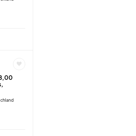
38,00
s,
schland