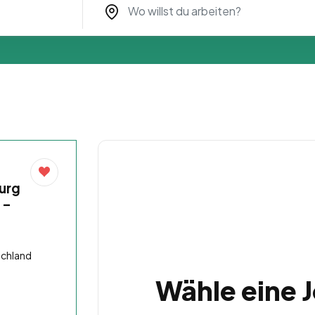
burg
 –
schland
Wähle eine 