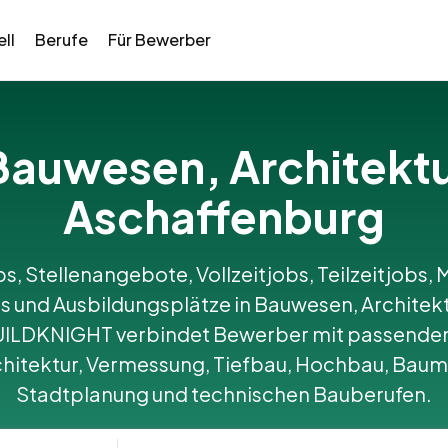
ll
Berufe
Für Bewerber
n Bauwesen, Architekt
Aschaffenburg
bs, Stellenangebote, Vollzeitjobs, Teilzeitjobs, M
 und Ausbildungsplätze in Bauwesen, Architekt
UILDKNIGHT verbindet Bewerber mit passenden
hitektur, Vermessung, Tiefbau, Hochbau, Bau
Stadtplanung und technischen Bauberufen.