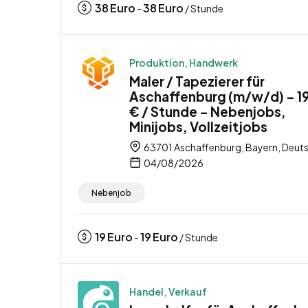
38
Euro
38
Euro
-
/ Stunde
Produktion, Handwerk
Maler / Tapezierer für
Aschaffenburg (m/w/d) – 1
€ / Stunde – Nebenjobs,
Minijobs, Vollzeitjobs
63701 Aschaffenburg, Bayern, Deut
04/08/2026
Nebenjob
19
Euro
19
Euro
-
/ Stunde
Handel, Verkauf