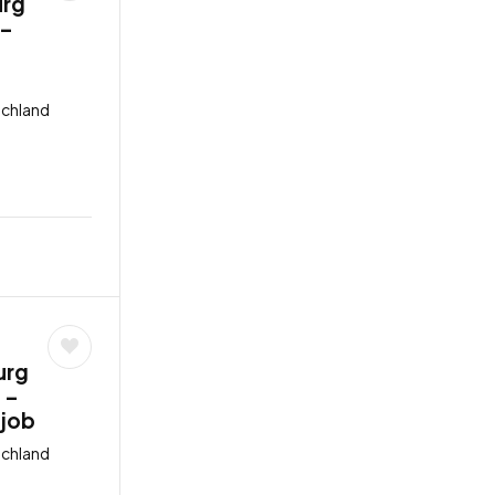
urg
 –
schland
urg
 –
ijob
schland