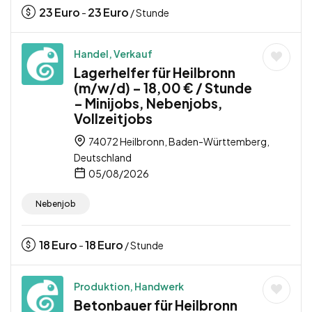
23
Euro
23
Euro
-
/ Stunde
Handel, Verkauf
Lagerhelfer für Heilbronn
(m/w/d) – 18,00 € / Stunde
– Minijobs, Nebenjobs,
Vollzeitjobs
74072 Heilbronn, Baden-Württemberg,
Deutschland
05/08/2026
Nebenjob
18
Euro
18
Euro
-
/ Stunde
Produktion, Handwerk
Betonbauer für Heilbronn