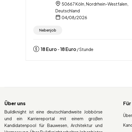
50667 Köln, Nordrhein-Westfalen,
Deutschland
04/08/2026
Nebenjob
18
Euro
18
Euro
-
/ Stunde
Über uns
Für
Buildknight ist eine deutschlandweite Jobbörse
Über
und ein Karriereportal mit einem großen
Kan
Kandidatenpool für Bauwesen, Architektur und
Vermessung. Über Buildknight erhalten Jobanbieter