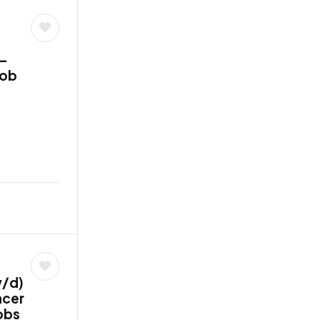
 –
job
w/d)
ncer
jobs