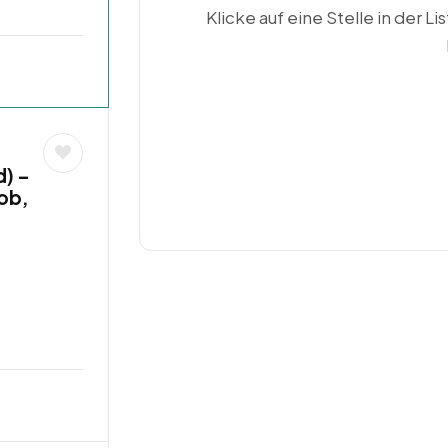
Klicke auf eine Stelle in der Li
d) –
job,