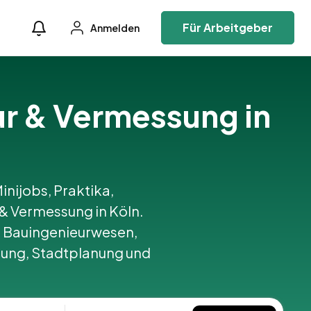
Für Arbeitgeber
Anmelden
ur & Vermessung in
inijobs, Praktika,
& Vermessung in Köln.
 Bauingenieurwesen,
tung, Stadtplanung und