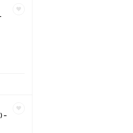
–
) –