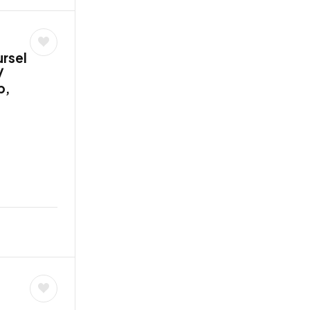
ursel
/
b,