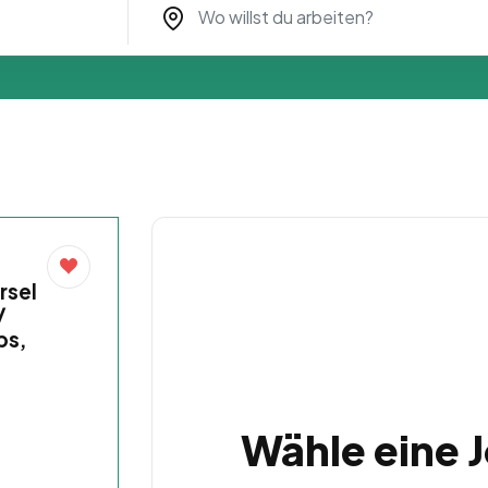
rsel
/
bs,
Wähle eine 