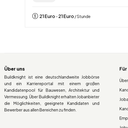
21
Euro
21
Euro
-
/ Stunde
Über uns
Für
Buildknight ist eine deutschlandweite Jobbörse
Über
und ein Karriereportal mit einem großen
Kan
Kandidatenpool für Bauwesen, Architektur und
Vermessung. Über Buildknight erhalten Jobanbieter
Job
die Möglichkeiten, geeignete Kandidaten und
Kan
Bewerber aus allen Bereichen zu finden.
Empl
Job