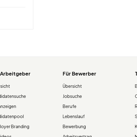
 Arbeitgeber
Für Bewerber
sicht
Übersicht
didatensuche
Jobsuche
O
anzeigen
Berufe
R
didatenpool
Lebenslauf
S
oyer Branding
Bewerbung
K
videos
Arbeitsvertrag
M