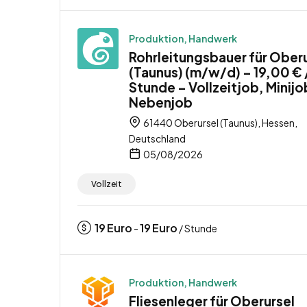
Produktion, Handwerk
Rohrleitungsbauer für Ober
(Taunus) (m/w/d) – 19,00 € 
Stunde – Vollzeitjob, Minijo
Nebenjob
61440 Oberursel (Taunus), Hessen,
Deutschland
05/08/2026
Vollzeit
19
Euro
19
Euro
-
/ Stunde
Produktion, Handwerk
Fliesenleger für Oberursel