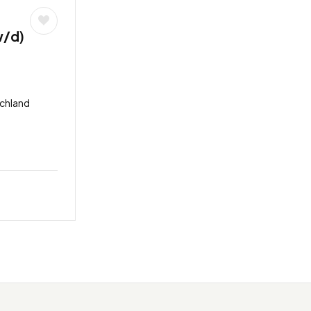
w/d)
schland