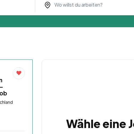
n
 –
job
schland
Wähle eine 