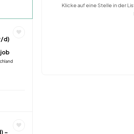
Klicke auf eine Stelle in der Li
w/d)
tjob
schland
) –