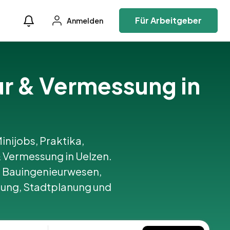
Für Arbeitgeber
Anmelden
ur & Vermessung in
inijobs, Praktika,
 Vermessung in Uelzen.
 Bauingenieurwesen,
tung, Stadtplanung und