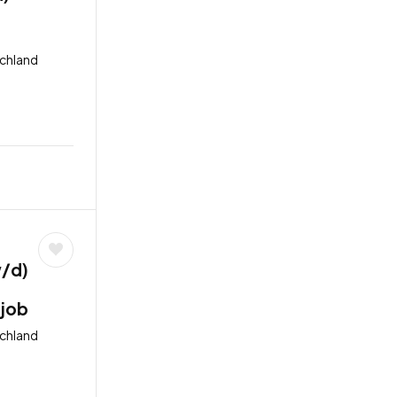
schland
w/d)
ijob
schland