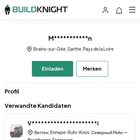
M***********n
Brains-sur-Gée, Sarthe, Pays de la Loire
Einladen
Merken
Profil
Verwandte Kandidaten
V*********************i
Виттен, Ennepe-Ruhr-Kreis, Северный Рейн —
Вестфалия, Германия