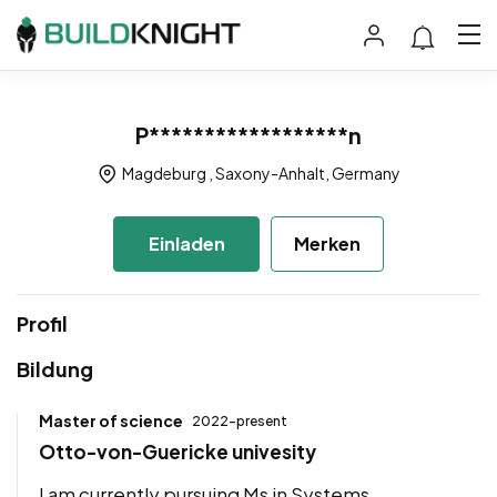
P******************n
Magdeburg , Saxony-Anhalt, Germany
Einladen
Merken
Profil
Bildung
Master of science
2022-present
Otto-von-Guericke univesity
I am currently pursuing Ms in Systems