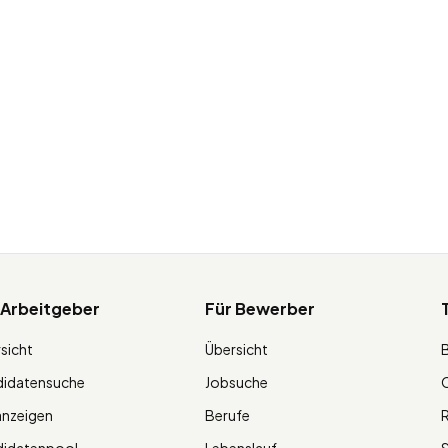
 Arbeitgeber
Für Bewerber
sicht
Übersicht
didatensuche
Jobsuche
O
anzeigen
Berufe
R
didatenpool
Lebenslauf
S