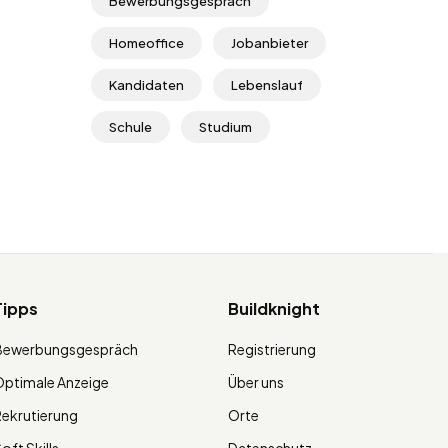
Bewerbungsgespräch
Homeoffice
Jobanbieter
Kandidaten
Lebenslauf
Schule
Studium
Tipps
Buildknight
Bewerbungsgespräch
Registrierung
ptimale Anzeige
Über uns
ekrutierung
Orte
oft Skills
Datenschutz