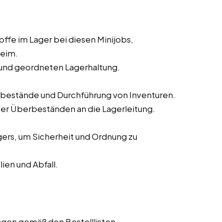
ffe im Lager bei diesen Minijobs,
heim.
n und geordneten Lagerhaltung.
bestände und Durchführung von Inventuren.
r Überbeständen an die Lagerleitung.
gers, um Sicherheit und Ordnung zu
en und Abfall.
gen gemäß den Bestelllisten.