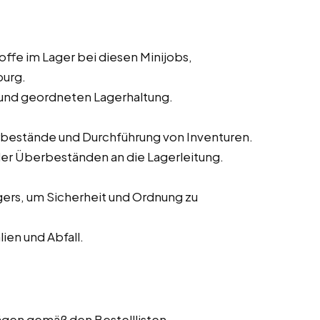
ffe im Lager bei diesen Minijobs,
burg.
n und geordneten Lagerhaltung.
bestände und Durchführung von Inventuren.
r Überbeständen an die Lagerleitung.
gers, um Sicherheit und Ordnung zu
en und Abfall.
gen gemäß den Bestelllisten.